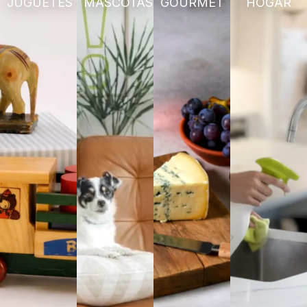
JUGUETES
MASCOTAS
GOURMET
HOGAR