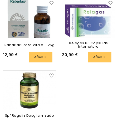
Relagas 60 Cápsulas
Rabarlax Forza Vitale – 25g
Internature
12,99
€
20,99
€
AÑADIR
AÑADIR
Spf Regaliz Desglicirrizado