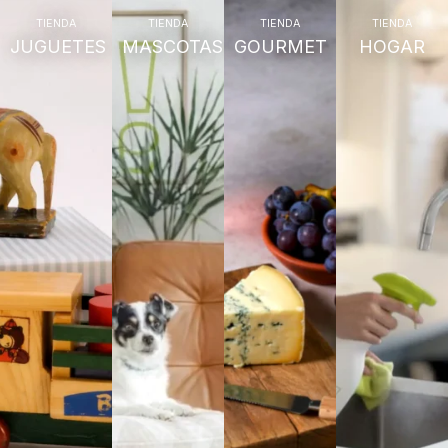
TIENDA
TIENDA
TIENDA
TIENDA
JUGUETES
MASCOTAS
GOURMET
HOGAR