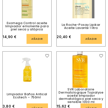
Exomega Control aceite
La Roche-Posay Lipikar
limpiador emoliente para
Aceite Lavante 1 litro
piel seca y atópica
14,90
€
20,40
€
AÑADIR
AÑADIR
SVR Laboratoire
Dermatologique Topialyse
Limpiador Baños Antical
aceite limpiador
Ecotech – 750ml
dermatológico piel seca y
sensible 1000 ml
3,80
€
15,62
€