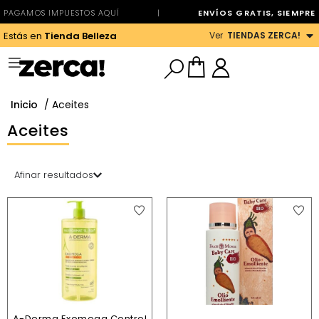
PAGAMOS IMPUESTOS AQUÍ
|
ENVÍOS GRATIS, SIEMPRE
Ver
TIENDAS ZERCA!
Estás en
Tienda Belleza
Inicio
/ Aceites
Aceites
Afinar resultados
A-Derma Exomega Control