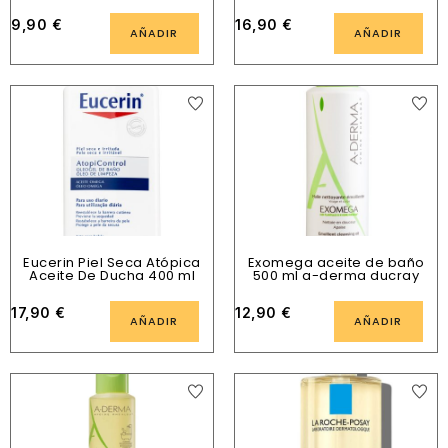
9,90
€
16,90
€
AÑADIR
AÑADIR
Eucerin Piel Seca Atópica
Exomega aceite de baño
Aceite De Ducha 400 ml
500 ml a-derma ducray
17,90
€
12,90
€
AÑADIR
AÑADIR