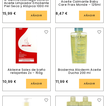
Aceite Calmante Baby
Aceite Limpiador Emoliente
Care Frais Monde – 125ml
Piel Seca y Atópica 1000 ml
15,99
€
8,47
€
AÑADIR
AÑADIR
Akileine Sales de baño
Bioderma Atoderm Aceite
relajantes 2x – 150g
Ducha 200 ml
10,99
€
11,99
€
AÑADIR
AÑADIR