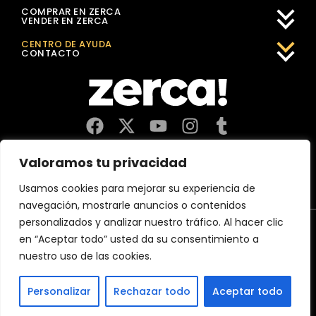
COMPRAR EN ZERCA
VENDER EN ZERCA
CENTRO DE AYUDA
CONTACTO
Comercios, productores y distribuidores locales. Pagan
Valoramos tu privacidad
impuestos aquí, y dinamizan economía y empleo en tu
comunidad.
Usamos cookies para mejorar su experiencia de
navegación, mostrarle anuncios o contenidos
personalizados y analizar nuestro tráfico. Al hacer clic
Aviso Legal
Política de Privacidad
Política de Cookies
en “Aceptar todo” usted da su consentimiento a
CERTIFICACIÓN 2026 MejorServicio.es
nuestro uso de las cookies.
(c)2026 Zerca Market Digital, SL
Personalizar
Rechazar todo
Aceptar todo
España
France
Österreich
Deutschland
Belgium
Italia
Portugal