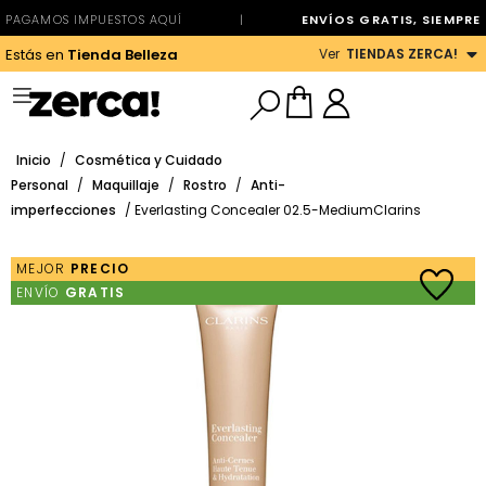
PAGAMOS IMPUESTOS AQUÍ
|
ENVÍOS GRATIS, SIEMPRE
Ver
TIENDAS ZERCA!
Estás en
Tienda Belleza
Inicio
/
Cosmética y Cuidado
Personal
/
Maquillaje
/
Rostro
/
Anti-
imperfecciones
/ Everlasting Concealer 02.5-MediumClarins
MEJOR
PRECIO
ENVÍO
GRATIS