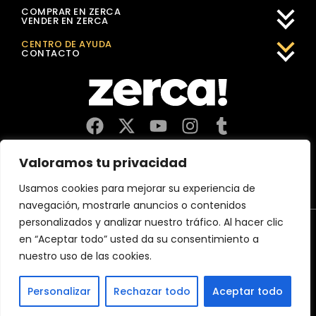
COMPRAR EN ZERCA
VENDER EN ZERCA
CENTRO DE AYUDA
CONTACTO
Comercios, productores y distribuidores locales. Pagan
Valoramos tu privacidad
impuestos aquí, y dinamizan economía y empleo en tu
comunidad.
Usamos cookies para mejorar su experiencia de
navegación, mostrarle anuncios o contenidos
personalizados y analizar nuestro tráfico. Al hacer clic
Aviso Legal
Política de Privacidad
Política de Cookies
en “Aceptar todo” usted da su consentimiento a
CERTIFICACIÓN 2026 MejorServicio.es
nuestro uso de las cookies.
(c)2026 Zerca Market Digital, SL
Personalizar
Rechazar todo
Aceptar todo
España
France
Österreich
Deutschland
Belgium
Italia
Portugal