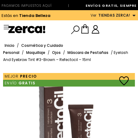
PAGAMOS IMPUESTOS AQUÍ
|
ENVÍOS GRATIS, SIEMPRE
Ver
TIENDAS ZERCA!
Estás en
Tienda Belleza
Inicio
/
Cosmética y Cuidado
Personal
/
Maquillaje
/
Ojos
/
Máscara de Pestañas
/ Eyelash
And Eyebrow Tint #3-Brown – Refectocil – 15ml
MEJOR
PRECIO
ENVÍO
GRATIS