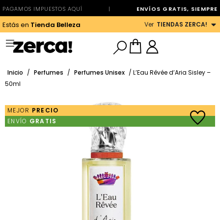
PAGAMOS IMPUESTOS AQUÍ
|
ENVÍOS GRATIS, SIEMPRE
Ver
TIENDAS ZERCA!
Estás en
Tienda Belleza
Inicio
/
Perfumes
/
Perfumes Unisex
/ L’Eau Rêvée d’Aria Sisley –
50ml
MEJOR
PRECIO
ENVÍO
GRATIS