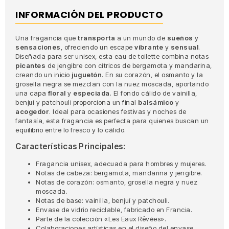
INFORMACIÓN DEL PRODUCTO
Una fragancia que
transporta
a un mundo de
sueños
y
sensaciones
, ofreciendo un escape
vibrante
y
sensual
.
Diseñada para ser unisex, esta eau de toilette combina notas
picantes
de jengibre con cítricos de bergamota y mandarina,
creando un inicio
juguetón
. En su corazón, el osmanto y la
grosella negra se mezclan con la nuez moscada, aportando
una capa
floral
y
especiada
. El fondo cálido de vainilla,
benjuí y patchouli proporciona un final
balsámico
y
acogedor
. Ideal para ocasiones festivas y noches de
fantasía, esta fragancia es perfecta para quienes buscan un
equilibrio entre lo fresco y lo cálido.
Características Principales:
Fragancia unisex, adecuada para hombres y mujeres.
Notas de cabeza: bergamota, mandarina y jengibre.
Notas de corazón: osmanto, grosella negra y nuez
moscada.
Notas de base: vainilla, benjuí y patchouli.
Envase de vidrio reciclable, fabricado en Francia.
Parte de la colección «Les Eaux Rêvées».
Colaboraciones artísticas en el diseño del envase.