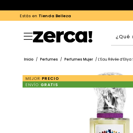
Estás en
Tienda Belleza
Inicio
/
Perfumes
/
Perfumes Mujer
/ L’Eau Rêvée d’Eliya
MEJOR
PRECIO
ENVÍO
GRATIS