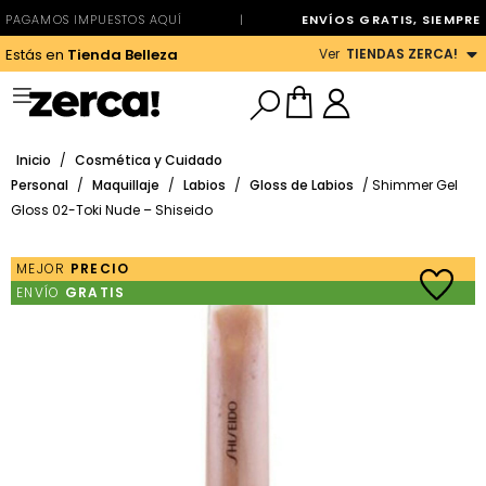
PAGAMOS IMPUESTOS AQUÍ
|
ENVÍOS GRATIS, SIEMPRE
Ver
TIENDAS ZERCA!
Estás en
Tienda Belleza
Inicio
/
Cosmética y Cuidado
Personal
/
Maquillaje
/
Labios
/
Gloss de Labios
/ Shimmer Gel
Gloss 02-Toki Nude – Shiseido
MEJOR
PRECIO
ENVÍO
GRATIS