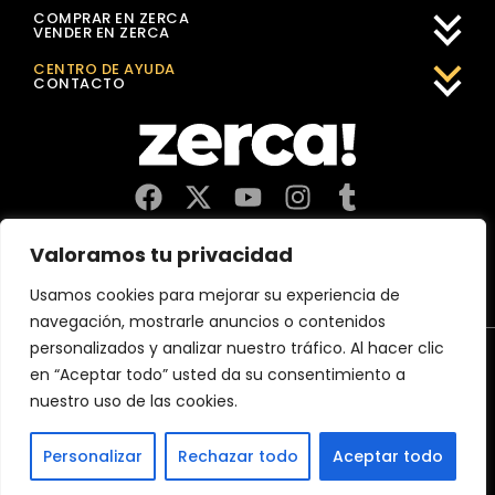
COMPRAR EN ZERCA
VENDER EN ZERCA
CENTRO DE AYUDA
CONTACTO
Comercios, productores y distribuidores locales. Pagan
Valoramos tu privacidad
impuestos aquí, y dinamizan economía y empleo en tu
comunidad.
Usamos cookies para mejorar su experiencia de
navegación, mostrarle anuncios o contenidos
personalizados y analizar nuestro tráfico. Al hacer clic
Aviso Legal
Política de Privacidad
Política de Cookies
en “Aceptar todo” usted da su consentimiento a
CERTIFICACIÓN 2026 MejorServicio.es
nuestro uso de las cookies.
(c)2026 Zerca Market Digital, SL
Personalizar
Rechazar todo
Aceptar todo
España
France
Österreich
Deutschland
Belgium
Italia
Portugal