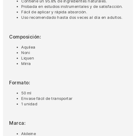
Contiene un 95.8% de ingredientes naturales.
Probada en estudios instrumentales y de satisfacción.
Fácil de aplicar y rápida absorción.
Uso recomendado hasta dos veces al día en adultos.
Composición:
Aquilea
Noni
Liquen
Mirra
Formato:
50 ml
Envase fácil de transportar
1 unidad
Marca:
Akileine