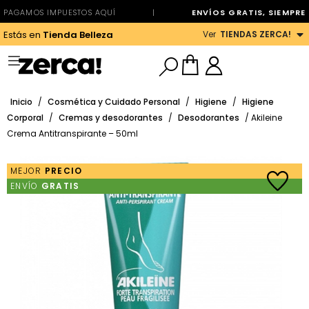
PAGAMOS IMPUESTOS AQUÍ
|
ENVÍOS GRATIS, SIEMPRE
Ver
TIENDAS ZERCA!
Estás en
Tienda Belleza
Inicio
/
Cosmética y Cuidado Personal
/
Higiene
/
Higiene
Corporal
/
Cremas y desodorantes
/
Desodorantes
/ Akileine
Crema Antitranspirante – 50ml
MEJOR
PRECIO
ENVÍO
GRATIS