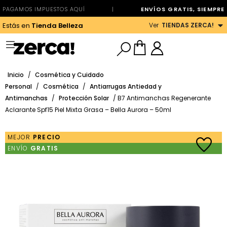
PAGAMOS IMPUESTOS AQUÍ
|
ENVÍOS GRATIS, SIEMPRE
Ver
TIENDAS ZERCA!
Estás en
Tienda Belleza
Inicio
/
Cosmética y Cuidado
Personal
/
Cosmética
/
Antiarrugas Antiedad y
Antimanchas
/
Protección Solar
/ B7 Antimanchas Regenerante
Aclarante Spf15 Piel Mixta Grasa – Bella Aurora – 50ml
MEJOR
PRECIO
ENVÍO
GRATIS