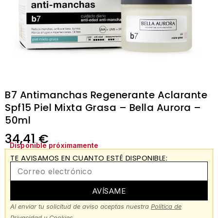
B7 Antimanchas Regenerante Aclarante
Spf15 Piel Mixta Grasa – Bella Aurora –
50ml
34,41
€
Disponible próximamente
TE AVISAMOS EN CUANTO ESTÉ DISPONIBLE:
AVÍSAME
Al enviar tu solicitud de aviso aceptas nuestra
Política de
Privacidad y Cookies