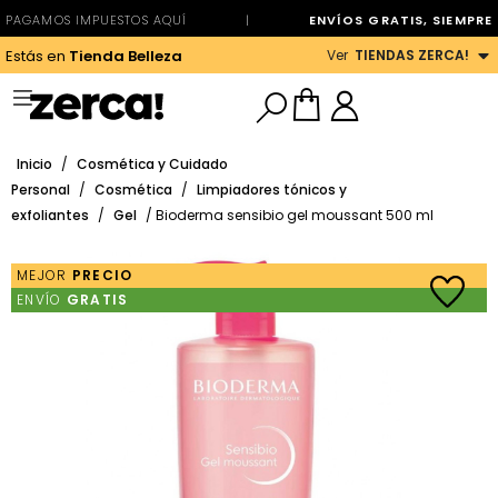
PAGAMOS IMPUESTOS AQUÍ
|
ENVÍOS GRATIS, SIEMPRE
Ver
TIENDAS ZERCA!
Estás en
Tienda Belleza
Inicio
/
Cosmética y Cuidado
Personal
/
Cosmética
/
Limpiadores tónicos y
exfoliantes
/
Gel
/ Bioderma sensibio gel moussant 500 ml
MEJOR
PRECIO
ENVÍO
GRATIS