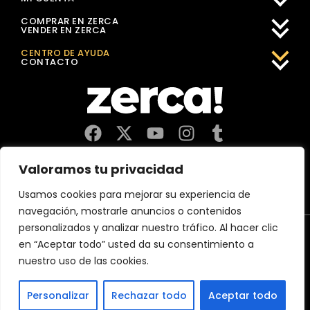
COMPRAR EN ZERCA
VENDER EN ZERCA
CENTRO DE AYUDA
CONTACTO
Comercios, productores y distribuidores locales. Pagan
Valoramos tu privacidad
impuestos aquí, y dinamizan economía y empleo en tu
comunidad.
Usamos cookies para mejorar su experiencia de
navegación, mostrarle anuncios o contenidos
personalizados y analizar nuestro tráfico. Al hacer clic
Aviso Legal
Política de Privacidad
Política de Cookies
en “Aceptar todo” usted da su consentimiento a
CERTIFICACIÓN 2026 MejorServicio.es
nuestro uso de las cookies.
(c)2026 Zerca Market Digital, SL
Personalizar
Rechazar todo
Aceptar todo
España
France
Österreich
Deutschland
Belgium
Italia
Portugal