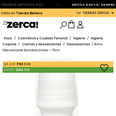
PAGAMOS IMPUESTOS AQUÍ
|
ENVÍOS GRATIS, SIEMPRE
Ver
TIENDAS ZERCA!
Estás en
Tienda Belleza
Inicio
/
Cosmética y Cuidado Personal
/
Higiene
/
Higiene
Corporal
/
Cremas y desodorantes
/
Desodorantes
/ Boho
Desodorante Alumbre Unisex – 75ml
MEJOR
PRECIO
ENVÍO
GRATIS