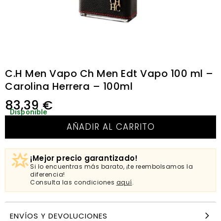
C.H Men Vapo Ch Men Edt Vapo 100 ml –
Carolina Herrera – 100ml
83,39
€
Disponible
AÑADIR AL CARRITO
¡Mejor precio garantizado!
Si lo encuentras más barato, ¡te reembolsamos la
diferencia!
Consulta las condiciones
aquí
.
ENVÍOS Y DEVOLUCIONES