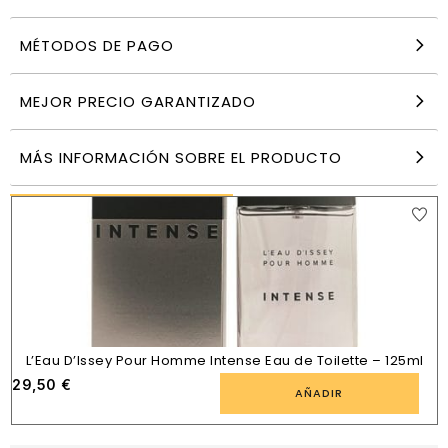
MÉTODOS DE PAGO
C.H Men Vapo Ch Men Edt Vapo 100 ml –
Carolina Herrera – 100ml
83,39
€
MEJOR PRECIO GARANTIZADO
AÑADIR
MÁS INFORMACIÓN SOBRE EL PRODUCTO
PRODUCTOS SIMILARES
L’Eau D’Issey Pour Homme Intense Eau de Toilette – 125ml
29,50
€
AÑADIR