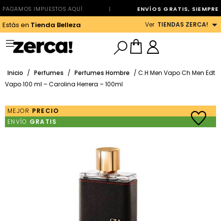
PAGAMOS IMPUESTOS AQUÍ
|
ENVÍOS GRATIS, SIEMPRE
Ver
TIENDAS ZERCA!
Estás en
Tienda Belleza
Inicio
/
Perfumes
/
Perfumes Hombre
/ C.H Men Vapo Ch Men Edt
Vapo 100 ml – Carolina Herrera – 100ml
MEJOR
PRECIO
ENVÍO
GRATIS