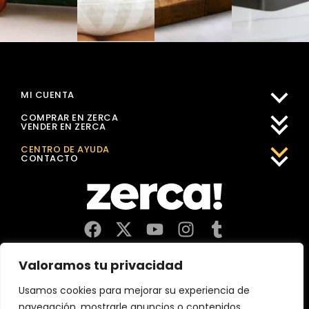
MI CUENTA
COMPRAR EN ZERCA
VENDER EN ZERCA
CENTRO DE AYUDA
CONTACTO
Comercios, productores y distribuidores locales. Pagan
Valoramos tu privacidad
impuestos aquí, y dinamizan economía y empleo en tu
comunidad.
Usamos cookies para mejorar su experiencia de
navegación, mostrarle anuncios o contenidos