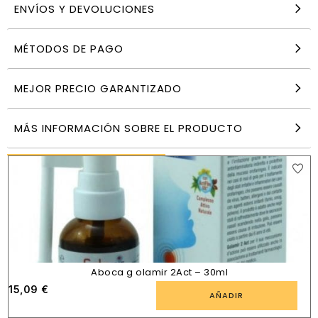
ENVÍOS Y DEVOLUCIONES
MÉTODOS DE PAGO
Caramelos Propoleo con Miel 1 Kg Marnys
28,99
€
MEJOR PRECIO GARANTIZADO
AÑADIR
MÁS INFORMACIÓN SOBRE EL PRODUCTO
PRODUCTOS SIMILARES
Aboca g olamir 2Act – 30ml
15,09
€
AÑADIR