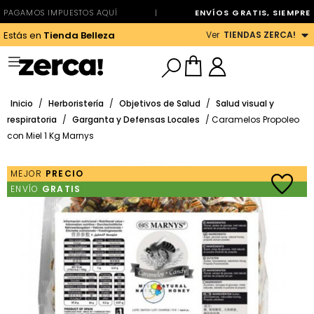
PAGAMOS IMPUESTOS AQUÍ
|
ENVÍOS GRATIS, SIEMPRE
Ver
TIENDAS ZERCA!
Estás en
Tienda Belleza
Inicio
/
Herboristería
/
Objetivos de Salud
/
Salud visual y
respiratoria
/
Garganta y Defensas Locales
/ Caramelos Propoleo
con Miel 1 Kg Marnys
MEJOR
PRECIO
ENVÍO
GRATIS