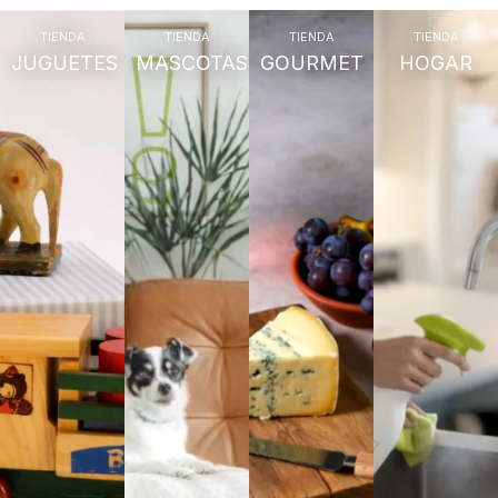
TIENDA
TIENDA
TIENDA
TIENDA
JUGUETES
MASCOTAS
GOURMET
HOGAR