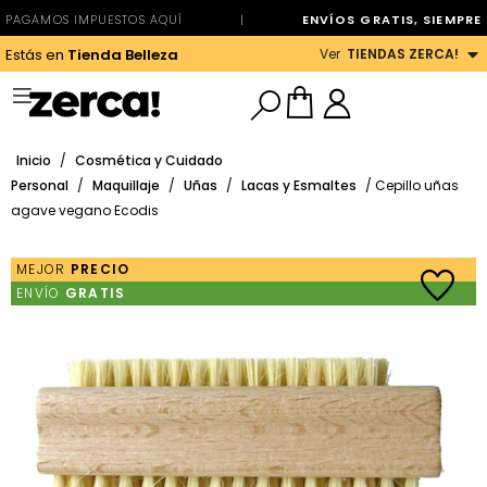
PAGAMOS IMPUESTOS AQUÍ
|
ENVÍOS GRATIS, SIEMPRE
Ver
TIENDAS ZERCA!
Estás en
Tienda Belleza
Inicio
/
Cosmética y Cuidado
Personal
/
Maquillaje
/
Uñas
/
Lacas y Esmaltes
/ Cepillo uñas
agave vegano Ecodis
MEJOR
PRECIO
ENVÍO
GRATIS