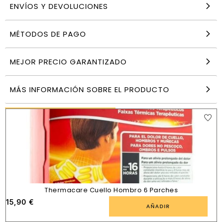
ENVÍOS Y DEVOLUCIONES
MÉTODOS DE PAGO
Chupete Silicona Fisiologico + 6 Meses 1
Unidad Color Negro
8,23
€
MEJOR PRECIO GARANTIZADO
AÑADIR
MÁS INFORMACIÓN SOBRE EL PRODUCTO
PRODUCTOS SIMILARES
Thermacare Cuello Hombro 6 Parches
15,90
€
AÑADIR