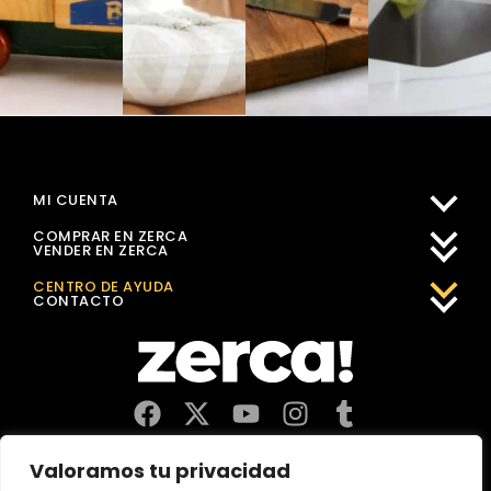
MI CUENTA
COMPRAR EN ZERCA
VENDER EN ZERCA
CENTRO DE AYUDA
CONTACTO
Comercios, productores y distribuidores locales. Pagan
Valoramos tu privacidad
impuestos aquí, y dinamizan economía y empleo en tu
comunidad.