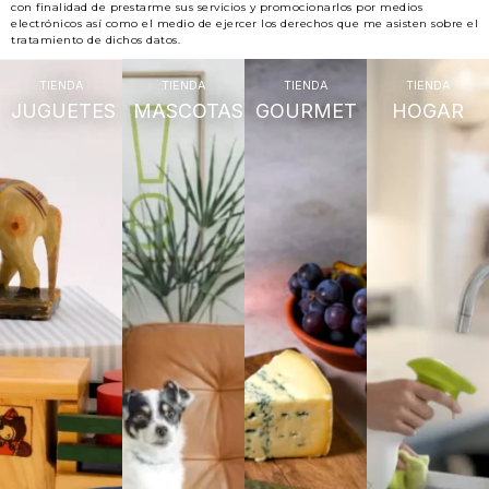
con finalidad de prestarme sus servicios y promocionarlos por medios
electrónicos así como el medio de ejercer los derechos que me asisten sobre el
tratamiento de dichos datos.
TIENDA
TIENDA
TIENDA
TIENDA
JUGUETES
MASCOTAS
GOURMET
HOGAR