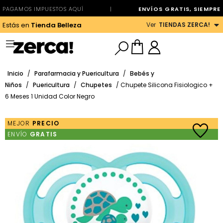
PAGAMOS IMPUESTOS AQUÍ
|
ENVÍOS GRATIS, SIEMPRE
Ver
TIENDAS ZERCA!
Estás en
Tienda Belleza
Inicio
/
Parafarmacia y Puericultura
/
Bebés y
Niños
/
Puericultura
/
Chupetes
/ Chupete Silicona Fisiologico +
6 Meses 1 Unidad Color Negro
MEJOR
PRECIO
ENVÍO
GRATIS