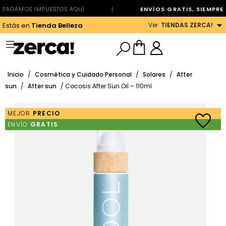
PAGAMOS IMPUESTOS AQUÍ
|
ENVÍOS GRATIS, SIEMPRE
Ver
TIENDAS ZERCA!
Estás en
Tienda Belleza
Inicio
/
Cosmética y Cuidado Personal
/
Solares
/
After
sun
/
After sun
/ Cocosis After Sun Oil – 110ml
MEJOR
PRECIO
ENVÍO
GRATIS