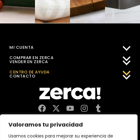
MI CUENTA
COMPRAR EN ZERCA
VENDER EN ZERCA
CENTRO DE AYUDA
CONTACTO
Comercios, productores y distribuidores locales. Pagan
Valoramos tu privacidad
impuestos aquí, y dinamizan economía y empleo en tu
comunidad.
Usamos cookies para mejorar su experiencia de