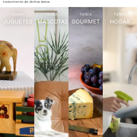
tratamiento de dichos datos.
TIENDA
TIENDA
TIENDA
TIENDA
JUGUETES
MASCOTAS
GOURMET
HOGAR