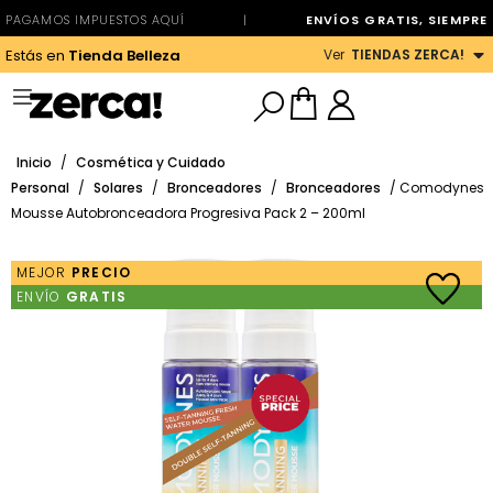
PAGAMOS IMPUESTOS AQUÍ
|
ENVÍOS GRATIS, SIEMPRE
Ver
TIENDAS ZERCA!
Estás en
Tienda Belleza
Inicio
/
Cosmética y Cuidado
Personal
/
Solares
/
Bronceadores
/
Bronceadores
/ Comodynes
Mousse Autobronceadora Progresiva Pack 2 – 200ml
MEJOR
PRECIO
ENVÍO
GRATIS