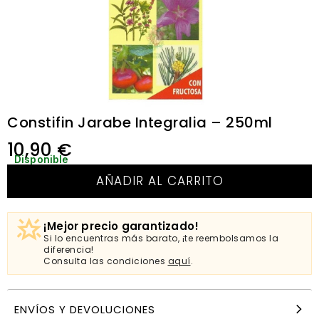
Constifin Jarabe Integralia – 250ml
10,90
€
Disponible
AÑADIR AL CARRITO
¡Mejor precio garantizado!
Si lo encuentras más barato, ¡te reembolsamos la
diferencia!
Consulta las condiciones
aquí
.
ENVÍOS Y DEVOLUCIONES