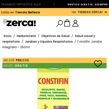
PAGAMOS IMPUESTOS AQUÍ
|
ENVÍOS GRATIS, SIEMPRE
Ver
TIENDAS ZERCA!
Estás en
Tienda Belleza
Inicio
/
Herboristería
/
Objetivos de Salud
/
Salud visual y
respiratoria
/
Jarabes y Líquidos Respiratorios
/ Constifin Jarabe
Integralia – 250ml
MEJOR
PRECIO
ENVÍO
GRATIS