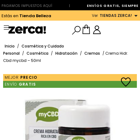
PAGAMOS IMPUESTOS AQUÍ
|
ENVÍOS GRATIS, SIEMPRE
Ver
TIENDAS ZERCA!
Estás en
Tienda Belleza
Inicio
/
Cosmética y Cuidado
Personal
/
Cosmética
/
Hidratación
/
Cremas
/ Crema Hidr.
Cbd mycbd – 50ml
MEJOR
PRECIO
ENVÍO
GRATIS