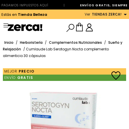
PAGAMOS IMPUESTOS AQUÍ
|
ENVÍOS GRATIS, SIEMPRE
Ver
TIENDAS ZERCA!
Estás en
Tienda Belleza
Inicio
/
Herboristería
/
Complementos Nutricionales
/
Sueño y
Relajación
/ Cumlaude Lab Serotogyn Nocta complemento
alimenticio 30 cápsulas
MEJOR
PRECIO
ENVÍO
GRATIS