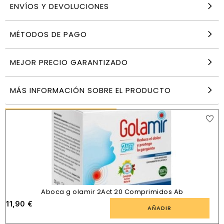
ENVÍOS Y DEVOLUCIONES
MÉTODOS DE PAGO
Cumlaude Lab Serotogyn Nocta complemento
alimenticio 30 cápsulas
13,99
€
MEJOR PRECIO GARANTIZADO
AÑADIR
MÁS INFORMACIÓN SOBRE EL PRODUCTO
PRODUCTOS SIMILARES
Aboca g olamir 2Act 20 Comprimidos Ab
11,90
€
AÑADIR