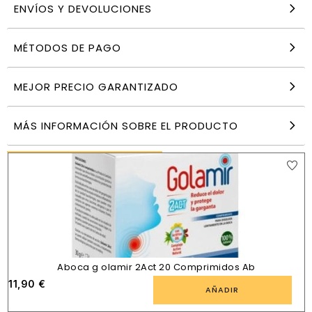
ENVÍOS Y DEVOLUCIONES
MÉTODOS DE PAGO
Digebiane Rfx 20 Comprimidos Masticables
Pileje
13,90
€
MEJOR PRECIO GARANTIZADO
AÑADIR
MÁS INFORMACIÓN SOBRE EL PRODUCTO
PRODUCTOS SIMILARES
Aboca g olamir 2Act 20 Comprimidos Ab
11,90
€
AÑADIR