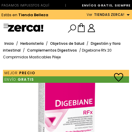
PAGAMOS IMPUESTOS AQUÍ
|
ENVÍOS GRATIS, SIEMPRE
Ver
TIENDAS ZERCA!
Estás en
Tienda Belleza
Inicio
/
Herboristería
/
Objetivos de Salud
/
Digestión y flora
intestinal
/
Complementos Digestivos
/ Digebiane Rfx 20
Comprimidos Masticables Pileje
MEJOR
PRECIO
ENVÍO
GRATIS