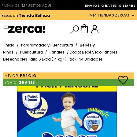
PAGAMOS IMPUESTOS AQUÍ
|
ENVÍOS GRATIS, SIEMPRE
Ver
TIENDAS ZERCA!
Estás en
Tienda Belleza
Inicio
/
Parafarmacia y Puericultura
/
Bebés y
Niños
/
Puericultura
/
Pañales
/ Dodot Bebé Seco Pañales
Desechables Talla 6 Extra (14 kg+) Pack 144 Unidades
MEJOR
PRECIO
ENVÍO
GRATIS