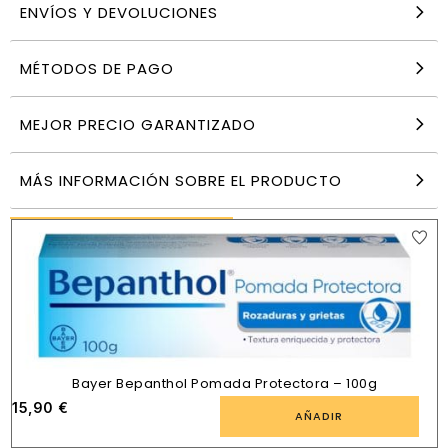
ENVÍOS Y DEVOLUCIONES
MÉTODOS DE PAGO
Dodot Bebé Seco Pañales Desechables Talla 6
Extra (14 kg+) Pack 144 Unidades
50,49
€
MEJOR PRECIO GARANTIZADO
AÑADIR
MÁS INFORMACIÓN SOBRE EL PRODUCTO
PRODUCTOS SIMILARES
Bayer Bepanthol Pomada Protectora – 100g
15,90
€
AÑADIR