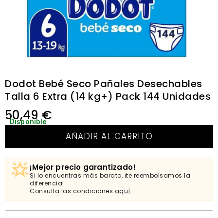
Dodot Bebé Seco Pañales Desechables
Talla 6 Extra (14 kg+) Pack 144 Unidades
50,49
€
Disponible
AÑADIR AL CARRITO
¡Mejor precio garantizado!
Si lo encuentras más barato, ¡te reembolsamos la
diferencia!
Consulta las condiciones
aquí
.