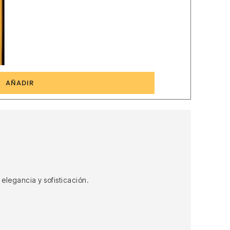
5
AÑADIR
elegancia y sofisticación.