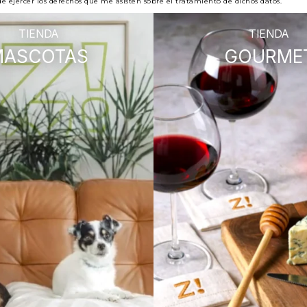
e ejercer los derechos que me asisten sobre el tratamiento de dichos datos.
TIENDA
TIENDA
MASCOTAS
GOURME