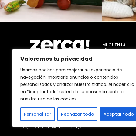
MI CUENTA
Tienda Jug
Valoramos tu privacidad
Tienda Go
Tienda Dro
Usamos cookies para mejorar su experiencia de
Comercios, productores y
navegación, mostrarle anuncios o contenidos
distribuidores locales. Pagan
Tienda Ma
impuestos aquí, y dinamizan
personalizados y analizar nuestro tráfico. Al hacer clic
economía y empleo en tu
Tienda Bell
comunidad.
en “Aceptar todo” usted da su consentimiento a
nuestro uso de las cookies.
Personalizar
Rechazar todo
Aceptar todo
(c)2026 Zerca Market Digital, SL