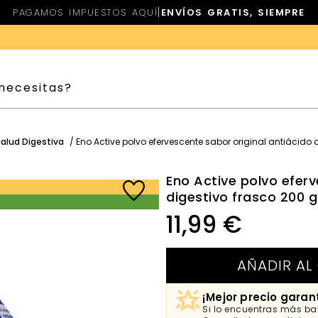
|
PAGAMOS IMPUESTOS AQUÍ
ENVÍOS GRATIS, SIEMPRE
Salud Digestiva
/ Eno Active polvo efervescente sabor original antiácido 
Eno Active polvo eferv
digestivo frasco 200 g
11,99
€
AÑADIR AL
¡Mejor precio garan
Si lo encuentras más bar