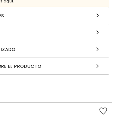
es
aquí
.
ES
TIZADO
BRE EL PRODUCTO
11,99
€
AÑADIR