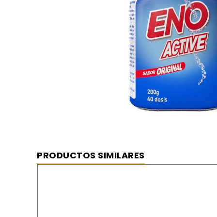
Eno Active polvo efervescente sabor
⦿ MEJOR PRECIO GARANTIZADO
⦿ ENVÍO GRATIS
PRODUCTOS SIMILARES