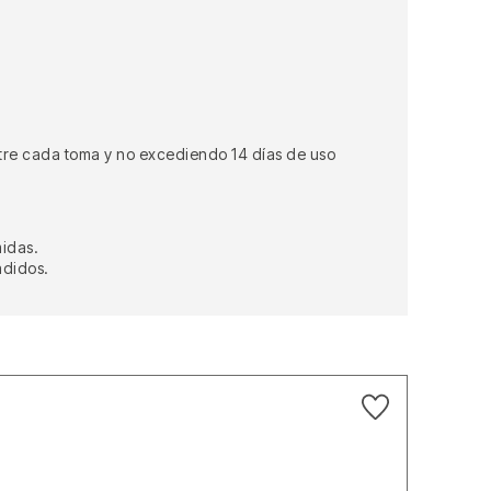
ntre cada toma y no excediendo 14 días de uso
midas.
adidos.