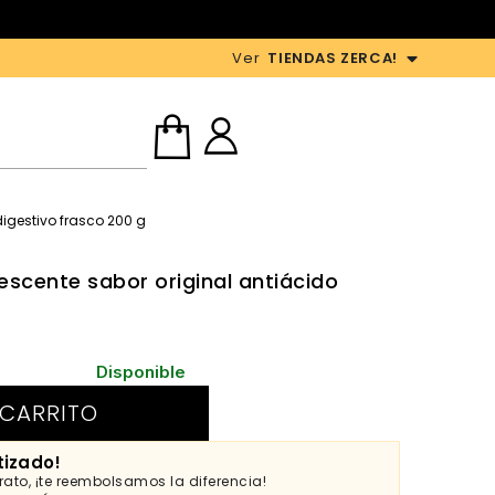
Ver
TIENDAS ZERCA!
digestivo frasco 200 g
escente sabor original antiácido
Disponible
 CARRITO
tizado!
ato, ¡te reembolsamos la diferencia!