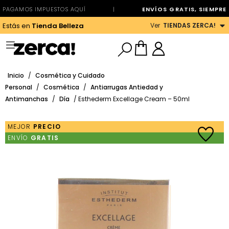
PAGAMOS IMPUESTOS AQUÍ
|
ENVÍOS GRATIS, SIEMPRE
Ver
TIENDAS ZERCA!
Estás en
Tienda Belleza
Inicio
/
Cosmética y Cuidado
Personal
/
Cosmética
/
Antiarrugas Antiedad y
Antimanchas
/
Día
/ Esthederm Excellage Cream – 50ml
MEJOR
PRECIO
ENVÍO
GRATIS