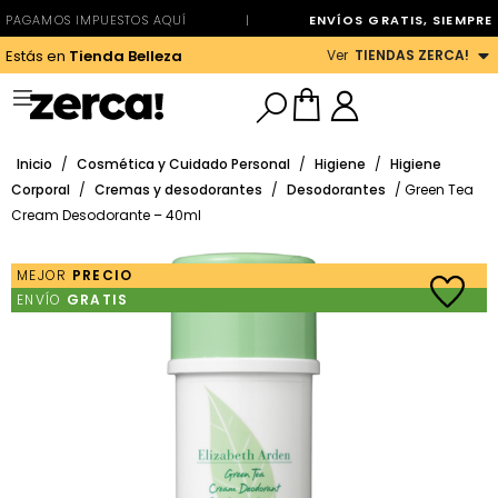
PAGAMOS IMPUESTOS AQUÍ
|
ENVÍOS GRATIS, SIEMPRE
Ver
TIENDAS ZERCA!
Estás en
Tienda Belleza
Inicio
/
Cosmética y Cuidado Personal
/
Higiene
/
Higiene
Corporal
/
Cremas y desodorantes
/
Desodorantes
/ Green Tea
Cream Desodorante – 40ml
MEJOR
PRECIO
ENVÍO
GRATIS