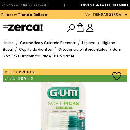
PAGAMOS IMPUESTOS AQUÍ
|
ENVÍOS GRATIS, SIEMPRE
Ver
TIENDAS ZERCA!
Estás en
Tienda Belleza
Inicio
/
Cosmética y Cuidado Personal
/
Higiene
/
Higiene
Bucal
/
Cepillo de dientes
/
Ortodoncia e Interdentales
/ Gum
Soft Picks Filamentos Large 40 unidades
MEJOR
PRECIO
ENVÍO
GRATIS