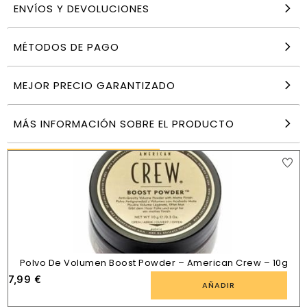
ENVÍOS Y DEVOLUCIONES
MÉTODOS DE PAGO
Gum Soft Picks Filamentos Large 40 unidades
5,94
€
MEJOR PRECIO GARANTIZADO
AÑADIR
MÁS INFORMACIÓN SOBRE EL PRODUCTO
PRODUCTOS SIMILARES
Polvo De Volumen Boost Powder – American Crew – 10g
7,99
€
AÑADIR