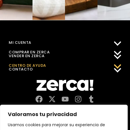
MI CUENTA
COMPRAR EN ZERCA
VENDER EN ZERCA
CENTRO DE AYUDA
CONTACTO
Comercios, productores y distribuidores locales. Pagan
Valoramos tu privacidad
impuestos aquí, y dinamizan economía y empleo en tu
comunidad.
Usamos cookies para mejorar su experiencia de