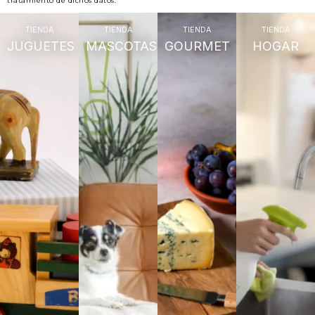
tratamiento de dichos datos.
TIENDA
TIENDA
TIENDA
TIENDA
JUGUETES
MASCOTAS
GOURMET
HOGAR