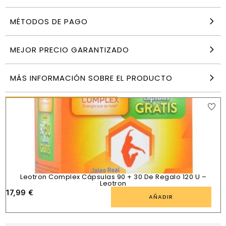
MÉTODOS DE PAGO
Immunilflor Urto 30 cápsulas ESI
21,60
€
MEJOR PRECIO GARANTIZADO
AÑADIR
MÁS INFORMACIÓN SOBRE EL PRODUCTO
PRODUCTOS SIMILARES
Leotron Complex Cápsulas 90 + 30 De Regalo 120 U –
Leotron
17,99
€
AÑADIR