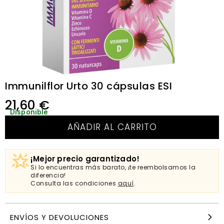
Immunilflor Urto 30 cápsulas ESI
21,60
€
Disponible
AÑADIR AL CARRITO
¡Mejor precio garantizado!
Si lo encuentras más barato, ¡te reembolsamos la
diferencia!
Consulta las condiciones
aquí
.
ENVÍOS Y DEVOLUCIONES