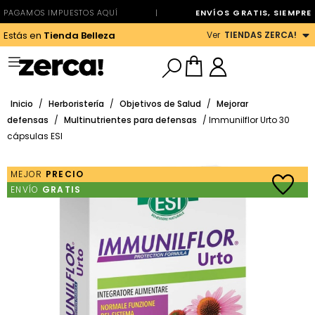
PAGAMOS IMPUESTOS AQUÍ
|
ENVÍOS GRATIS, SIEMPRE
Ver
TIENDAS ZERCA!
Estás en
Tienda Belleza
Inicio
/
Herboristería
/
Objetivos de Salud
/
Mejorar
defensas
/
Multinutrientes para defensas
/ Immunilflor Urto 30
cápsulas ESI
MEJOR
PRECIO
ENVÍO
GRATIS