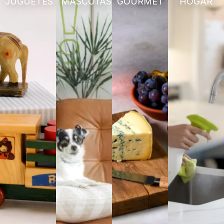
JUGUETES
MASCOTAS
GOURMET
HOGAR