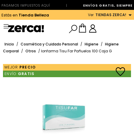
PAGAMOS IMPUESTOS AQUÍ
|
ENVÍOS GRATIS, SIEMPRE
Ver
TIENDAS ZERCA!
Estás en
Tienda Belleza
Inicio
/
Cosmética y Cuidado Personal
/
Higiene
/
Higiene
Corporal
/
Otros
/ Ionfarma Tisu Far Pañuelos 100 Caja G
MEJOR
PRECIO
ENVÍO
GRATIS