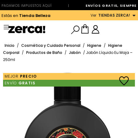
PAGAMOS IMPUESTOS AQUÍ
|
ENVÍOS GRATIS, SIEMPRE
Ver
TIENDAS ZERCA!
Estás en
Tienda Belleza
Inicio
/
Cosmética y Cuidado Personal
/
Higiene
/
Higiene
Corporal
/
Productos de Baño
/
Jabón
/ Jabón Líquido Eu Maja –
250ml
MEJOR
PRECIO
ENVÍO
GRATIS