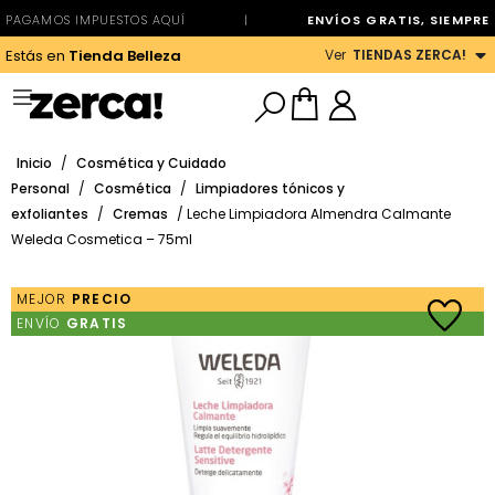
PAGAMOS IMPUESTOS AQUÍ
|
ENVÍOS GRATIS, SIEMPRE
Ver
TIENDAS ZERCA!
Estás en
Tienda Belleza
Inicio
/
Cosmética y Cuidado
Personal
/
Cosmética
/
Limpiadores tónicos y
exfoliantes
/
Cremas
/ Leche Limpiadora Almendra Calmante
Weleda Cosmetica – 75ml
MEJOR
PRECIO
ENVÍO
GRATIS