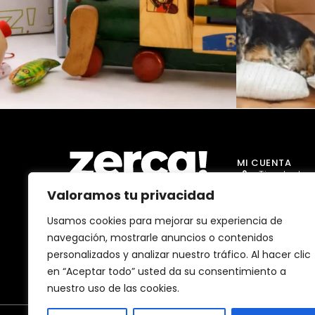
MI CUENTA
Tienda Jug
Valoramos tu privacidad
Tienda Go
Tienda Dro
Usamos cookies para mejorar su experiencia de
Comercios, productores y
navegación, mostrarle anuncios o contenidos
distribuidores locales. Pagan
Tienda Ma
impuestos aquí, y dinamizan
personalizados y analizar nuestro tráfico. Al hacer clic
economía y empleo en tu
Tienda Bell
comunidad.
en “Aceptar todo” usted da su consentimiento a
nuestro uso de las cookies.