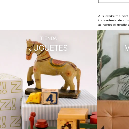
Al suscribirme conf
tratamiento de mis 
así como el medio d
TIENDA
JUGUETES