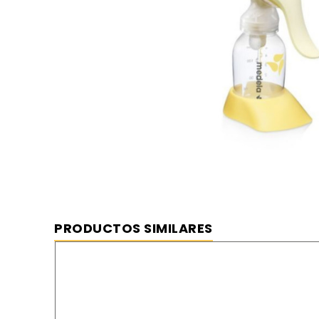
Medela Sacaleches Harmony Extrac
⦿ MEJOR PRECIO GARANTIZADO
⦿ ENVÍO GRATIS
PRODUCTOS SIMILARES