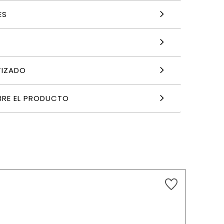
ES
TIZADO
BRE EL PRODUCTO
34,27
€
AÑADIR