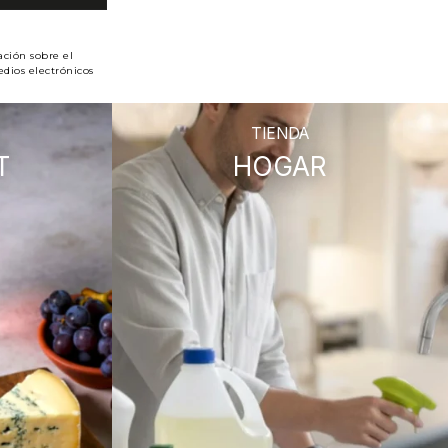
ación sobre el
dios electrónicos
TIENDA
T
HOGAR