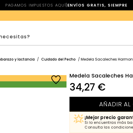
|
PAGAMOS IMPUESTOS AQUÍ
ENVÍOS GRATIS, SIEMPRE
barazo y lactancia
/
Cuidado del Pecho
/ Medela Sacaleches Harmony
Medela Sacaleches Ha
34,27
€
AÑADIR AL
¡Mejor precio garan
Si lo encuentras más bar
Consulta las condicion