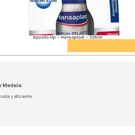
Aposito Hp – Hansaplast – 325ml
y Medela:
moda y eficiente