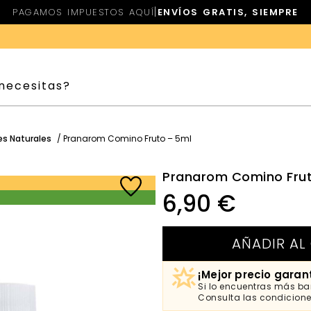
|
PAGAMOS IMPUESTOS AQUÍ
ENVÍOS GRATIS, SIEMPRE
es Naturales
/ Pranarom Comino Fruto – 5ml
Pranarom Comino Fru
6,90
€
AÑADIR AL
¡Mejor precio garan
Si lo encuentras más bar
Consulta las condicion