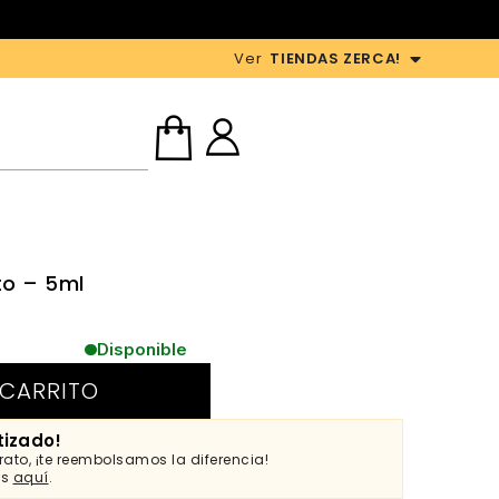
Ver
TIENDAS ZERCA!
to – 5ml
Disponible
 CARRITO
tizado!
ato, ¡te reembolsamos la diferencia!
es
aquí
.