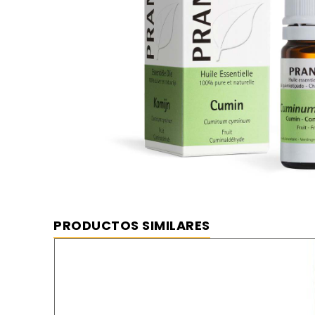
Pranarom Comino Fruto – 5ml
⦿ MEJOR PRECIO GARANTIZADO
⦿ ENVÍO GRATIS
PRODUCTOS SIMILARES