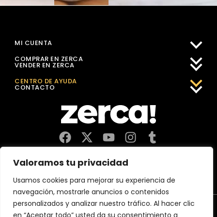
MI CUENTA
COMPRAR EN ZERCA
VENDER EN ZERCA
CENTRO DE AYUDA
CONTACTO
Comercios, productores y distribuidores locales. Pagan
Valoramos tu privacidad
impuestos aquí, y dinamizan economía y empleo en tu
comunidad.
Usamos cookies para mejorar su experiencia de
navegación, mostrarle anuncios o contenidos
personalizados y analizar nuestro tráfico. Al hacer clic
Aviso Legal
Política de Privacidad
Política de Cookies
en “Aceptar todo” usted da su consentimiento a