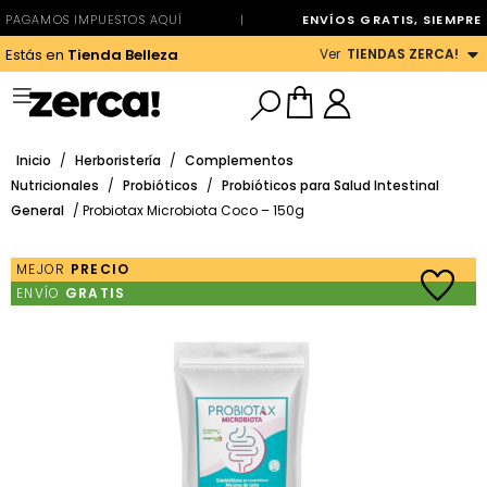
PAGAMOS IMPUESTOS AQUÍ
|
ENVÍOS GRATIS, SIEMPRE
Ver
TIENDAS ZERCA!
Estás en
Tienda Belleza
Inicio
/
Herboristería
/
Complementos
Nutricionales
/
Probióticos
/
Probióticos para Salud Intestinal
General
/ Probiotax Microbiota Coco – 150g
MEJOR
PRECIO
ENVÍO
GRATIS