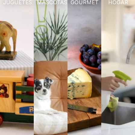
JUGUETES
MASCOTAS
GOURMET
HOGAR