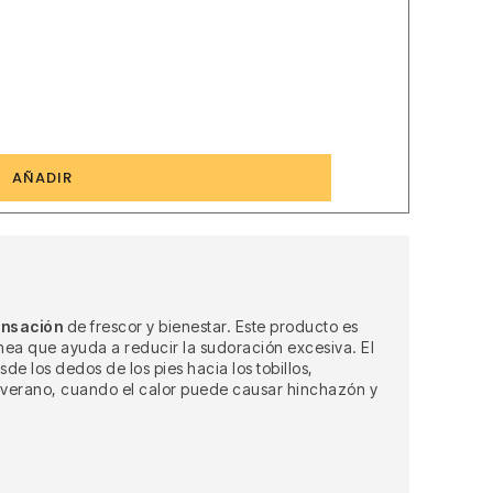
6
AÑADIR
ensación
de frescor y bienestar. Este producto es
nea que ayuda a reducir la sudoración excesiva. El
e los dedos de los pies hacia los tobillos,
 verano, cuando el calor puede causar hinchazón y