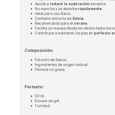
Ayuda a
reducir la sudoración
excesiva.
No mancha y se absorbe
rápidamente
.
Ideal para uso diario.
Contiene extracto de
Salvia
.
Recomendado para el
verano
.
Facilita un masaje desde los dedos hasta los tob
Contribuye a mantener los pies en
perfecto e
Composición:
Extracto de Salvia.
Ingredientes de origen natural.
Fórmula no grasa.
Formato:
50 ml.
Envase de gel.
1 unidad.