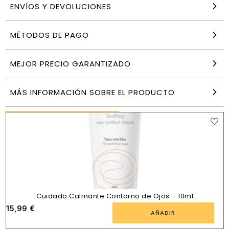
ENVÍOS Y DEVOLUCIONES
MÉTODOS DE PAGO
Sensitive Protect Sun Transparent Dry
Touchâ Spf50Eucerin
26,79
€
MEJOR PRECIO GARANTIZADO
AÑADIR
MÁS INFORMACIÓN SOBRE EL PRODUCTO
PRODUCTOS SIMILARES
Cuidado Calmante Contorno de Ojos – 10ml
15,99
€
AÑADIR