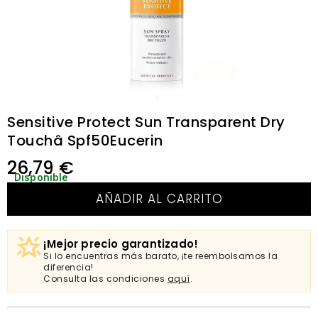
Sensitive Protect Sun Transparent Dry
Touchâ Spf50Eucerin
26,79
€
Disponible
AÑADIR AL CARRITO
¡Mejor precio garantizado!
Si lo encuentras más barato, ¡te reembolsamos la
diferencia!
Consulta las condiciones
aquí
.