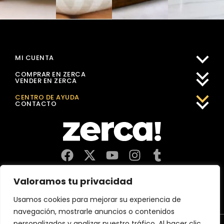
MI CUENTA
COMPRAR EN ZERCA
VENDER EN ZERCA
CENTRO DE AYUDA
CONTACTO
Comercios, productores y distribuidores locales. Pagan
Valoramos tu privacidad
impuestos aquí, y dinamizan economía y empleo en tu
comunidad.
Usamos cookies para mejorar su experiencia de
navegación, mostrarle anuncios o contenidos
personalizados y analizar nuestro tráfico. Al hacer clic