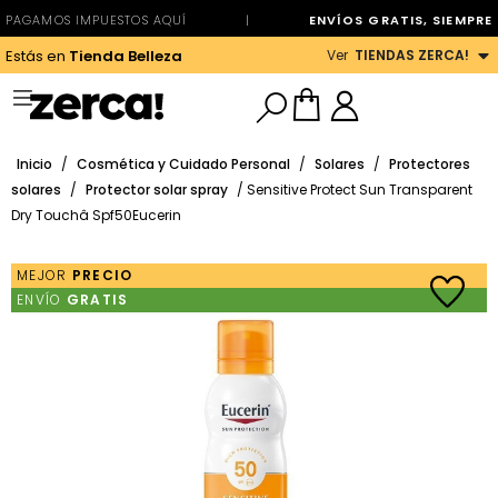
PAGAMOS IMPUESTOS AQUÍ
|
ENVÍOS GRATIS, SIEMPRE
Ver
TIENDAS ZERCA!
Estás en
Tienda Belleza
Inicio
/
Cosmética y Cuidado Personal
/
Solares
/
Protectores
solares
/
Protector solar spray
/ Sensitive Protect Sun Transparent
Dry Touchâ Spf50Eucerin
MEJOR
PRECIO
ENVÍO
GRATIS