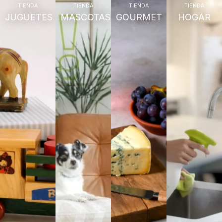
TIENDA
TIENDA
TIENDA
TIENDA
JUGUETES
MASCOTAS
GOURMET
HOGAR