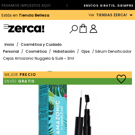
PAGAMOS IMPUESTOS AQUÍ
|
ENVÍOS GRATIS, SIEMPRE
Ver
TIENDAS ZERCA!
Estás en
Tienda Belleza
Inicio
/
Cosmética y Cuidado
Personal
/
Cosmética
/
Hidratación
/
Ojos
/ Sérum Densificador
Cejas Amazonic Nuggela & Sulé – 3ml
MEJOR
PRECIO
ENVÍO
GRATIS