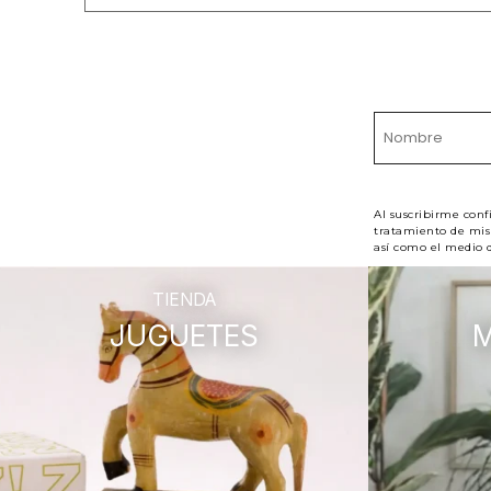
Al suscribirme conf
tratamiento de mis 
así como el medio d
TIENDA
JUGUETES