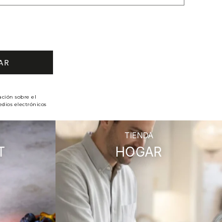
ación sobre el
dios electrónicos
TIENDA
T
HOGAR