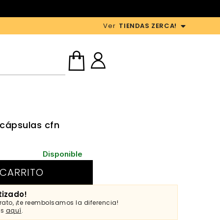
Ver
TIENDAS ZERCA!
 cápsulas cfn
Disponible
 CARRITO
tizado!
ato, ¡te reembolsamos la diferencia!
es
aquí
.