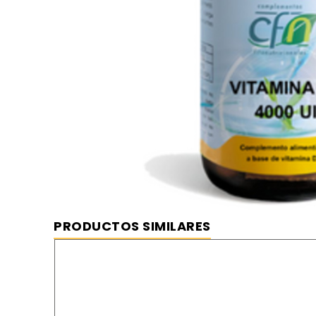
Vitamina D 4000 Ui 60 cápsulas cf
⦿ MEJOR PRECIO GARANTIZADO
⦿ ENVÍO GRATIS
PRODUCTOS SIMILARES