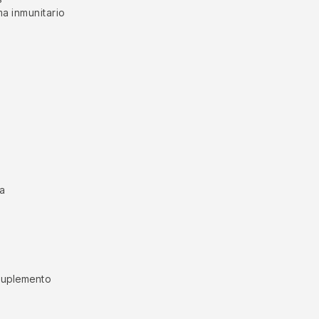
ma inmunitario
ua
 suplemento