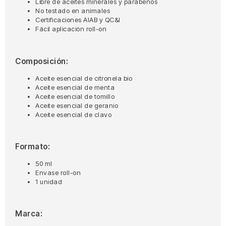
Libre de aceites minerales y parabenos
No testado en animales
Certificaciones AIAB y QC&I
Fácil aplicación roll-on
Composición:
Aceite esencial de citronela bio
Aceite esencial de menta
Aceite esencial de tomillo
Aceite esencial de geranio
Aceite esencial de clavo
Formato:
50 ml
Envase roll-on
1 unidad
Marca: