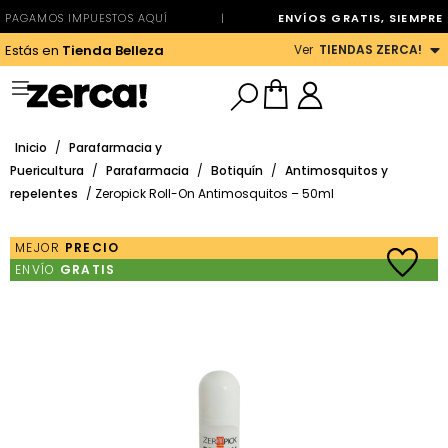
PAGAMOS IMPUESTOS AQUÍ
|
ENVÍOS GRATIS, SIEMPRE
Ver
TIENDAS ZERCA!
Estás en
Tienda Belleza
Inicio
/
Parafarmacia y
Puericultura
/
Parafarmacia
/
Botiquín
/
Antimosquitos y
repelentes
/ Zeropick Roll-On Antimosquitos – 50ml
MEJOR
PRECIO
ENVÍO
GRATIS